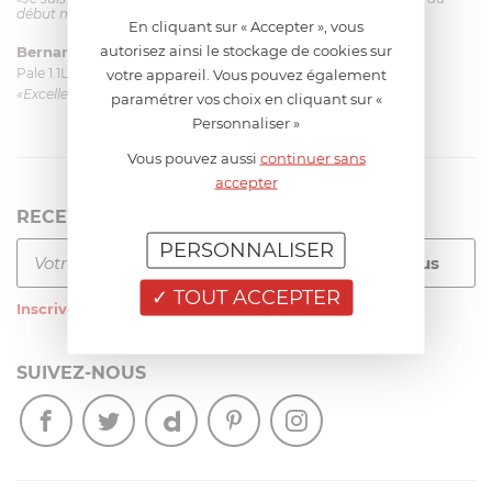
début mais ça le fait. La livraison a été très rapide. ...»
En cliquant sur « Accepter », vous
autorisez ainsi le stockage de cookies sur
Bernard
le 23/06/2026 à 09:43
Pale 1.1L pour Glacier Magimix 11031/121/123/124
votre appareil. Vous pouvez également
«Excellent: produit et livraison»
paramétrer vos choix en cliquant sur «
Personnaliser »
Vous pouvez aussi
continuer sans
accepter
RECEVEZ LA NEWSLETTER
PERSONNALISER
TOUT ACCEPTER
Inscrivez-vous
à notre newsletter
SUIVEZ-NOUS