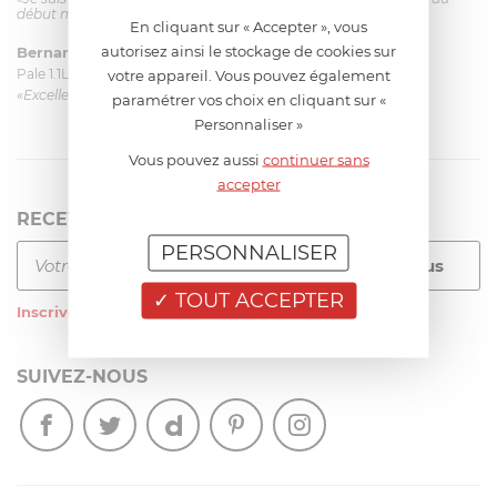
début mais ça le fait. La livraison a été très rapide. ...»
En cliquant sur « Accepter », vous
autorisez ainsi le stockage de cookies sur
Bernard
le 23/06/2026 à 09:43
Pale 1.1L pour Glacier Magimix 11031/121/123/124
votre appareil. Vous pouvez également
«Excellent: produit et livraison»
paramétrer vos choix en cliquant sur «
Personnaliser »
Vous pouvez aussi
continuer sans
accepter
RECEVEZ LA NEWSLETTER
PERSONNALISER
TOUT ACCEPTER
Inscrivez-vous
à notre newsletter
SUIVEZ-NOUS