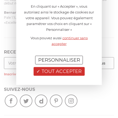
début mais ça le fait. La livraison a été très rapide. ...»
En cliquant sur « Accepter », vous
autorisez ainsi le stockage de cookies sur
Bernard
le 23/06/2026 à 09:43
Pale 1.1L pour Glacier Magimix 11031/121/123/124
votre appareil. Vous pouvez également
«Excellent: produit et livraison»
paramétrer vos choix en cliquant sur «
Personnaliser »
Vous pouvez aussi
continuer sans
accepter
RECEVEZ LA NEWSLETTER
PERSONNALISER
TOUT ACCEPTER
Inscrivez-vous
à notre newsletter
SUIVEZ-NOUS