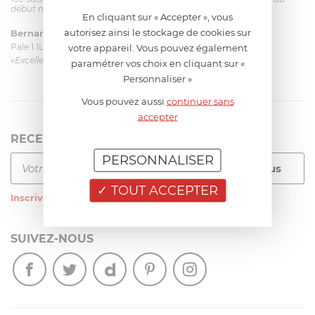
début mais ça le fait. La livraison a été très rapide. ...»
En cliquant sur « Accepter », vous
autorisez ainsi le stockage de cookies sur
Bernard
le 23/06/2026 à 09:43
Pale 1.1L pour Glacier Magimix 11031/121/123/124
votre appareil. Vous pouvez également
«Excellent: produit et livraison»
paramétrer vos choix en cliquant sur «
Personnaliser »
Vous pouvez aussi
continuer sans
accepter
RECEVEZ LA NEWSLETTER
PERSONNALISER
TOUT ACCEPTER
Inscrivez-vous
à notre newsletter
SUIVEZ-NOUS