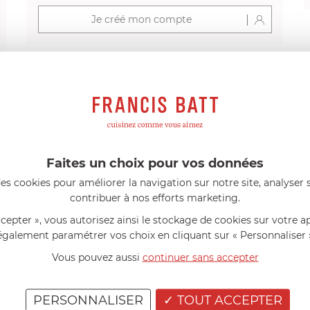
Je créé mon compte
s avis produits
Faites un choix pour vos données
l 56 ans
le 23/06/2026 à 12:04
Florence 63 ans
le 23/06/2026 à 
es cookies pour améliorer la navigation sur notre site, analyser s
mini 9 cm Castelpro 5 ply poignée
Couteau complet avec lame, joint 
contribuer à nos efforts marketing.
pour le robot cuiseur Cook Expert
mmes dans un produit de haute
«Je suis satisfaite du couteau Mag
ccepter », vous autorisez ainsi le stockage de cookies sur votre a
ette casserole est parfaite pour
L'écrou est un peu dur au début ma
ion des sauces et vient complé...»
fait. La livraison a été très rapide. ..
également paramétrer vos choix en cliquant sur « Personnaliser 
Vous pouvez aussi
continuer sans accepter
PERSONNALISER
TOUT ACCEPTER