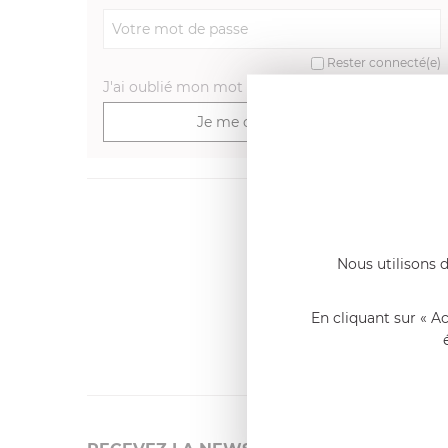
Rester connecté(e)
J'ai oublié mon mot de passe
>
Je me connecte
Dernier
Emmanue
Nous utilisons d
Casserole 
fixe
«Nous so
En cliquant sur « A
qualité. C
l'élaborat