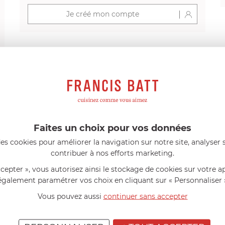
Je créé mon compte
s avis produits
Faites un choix pour vos données
l 56 ans
le 23/06/2026 à 12:04
Florence 63 ans
le 23/06/2026 à 
mini 9 cm Castelpro 5 ply poignée
Couteau complet avec lame, joint 
es cookies pour améliorer la navigation sur notre site, analyser s
pour le robot cuiseur Cook Expert
contribuer à nos efforts marketing.
mmes dans un produit de haute
«Je suis satisfaite du couteau Mag
ette casserole est parfaite pour
L'écrou est un peu dur au début ma
ccepter », vous autorisez ainsi le stockage de cookies sur votre a
ion des sauces et vient complé...»
fait. La livraison a été très rapide. ..
également paramétrer vos choix en cliquant sur « Personnaliser 
Vous pouvez aussi
continuer sans accepter