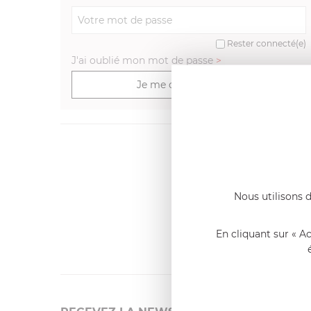
Rester connecté(e)
J'ai oublié mon mot de passe
>
Je me connecte
Dernier
Emmanue
Casserole 
Nous utilisons d
fixe
«Nous so
qualité. C
En cliquant sur « A
l'élaborat