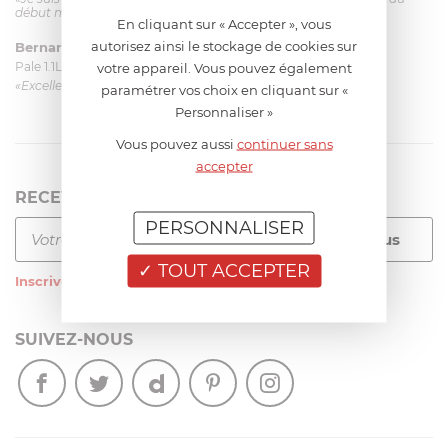
début mais ça le fait. La livraison a été très rapide. ...»
En cliquant sur « Accepter », vous
autorisez ainsi le stockage de cookies sur
Bernard
le 23/06/2026 à 09:43
Pale 1.1L pour Glacier Magimix 11031/121/123/124
votre appareil. Vous pouvez également
«Excellent: produit et livraison»
paramétrer vos choix en cliquant sur «
Personnaliser »
Vous pouvez aussi
continuer sans
accepter
RECEVEZ LA NEWSLETTER
PERSONNALISER
TOUT ACCEPTER
Inscrivez-vous
à notre newsletter
SUIVEZ-NOUS