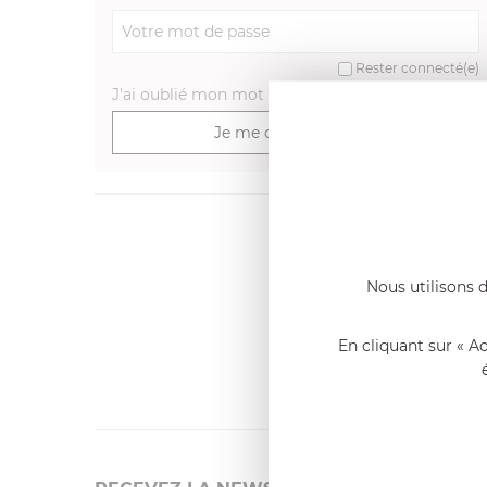
Rester connecté(e)
J'ai oublié mon mot de passe
>
Je me connecte
Dernier
Emmanue
Nous utilisons d
Casserole 
fixe
«Nous so
En cliquant sur « A
qualité. C
l'élaborat