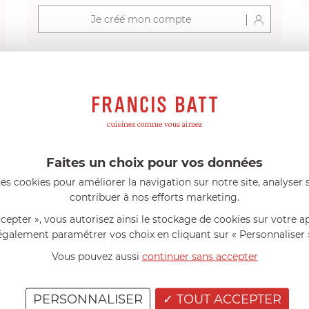
Je créé mon compte
s avis produits
Faites un choix pour vos données
l 56 ans
le 23/06/2026 à 12:04
Florence 63 ans
le 23/06/2026 à 
es cookies pour améliorer la navigation sur notre site, analyser s
mini 9 cm Castelpro 5 ply poignée
Couteau complet avec lame, joint 
contribuer à nos efforts marketing.
pour le robot cuiseur Cook Expert
mmes dans un produit de haute
«Je suis satisfaite du couteau Mag
ccepter », vous autorisez ainsi le stockage de cookies sur votre a
ette casserole est parfaite pour
L'écrou est un peu dur au début ma
ion des sauces et vient complé...»
fait. La livraison a été très rapide. ..
également paramétrer vos choix en cliquant sur « Personnaliser 
Vous pouvez aussi
continuer sans accepter
PERSONNALISER
TOUT ACCEPTER