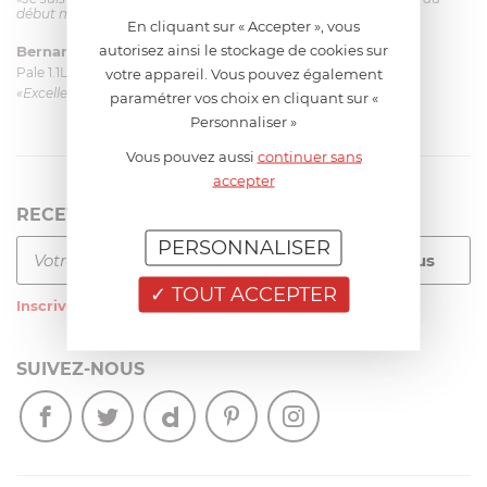
début mais ça le fait. La livraison a été très rapide. ...»
En cliquant sur « Accepter », vous
autorisez ainsi le stockage de cookies sur
Bernard
le 23/06/2026 à 09:43
Pale 1.1L pour Glacier Magimix 11031/121/123/124
votre appareil. Vous pouvez également
«Excellent: produit et livraison»
paramétrer vos choix en cliquant sur «
Personnaliser »
Vous pouvez aussi
continuer sans
accepter
RECEVEZ LA NEWSLETTER
PERSONNALISER
TOUT ACCEPTER
Inscrivez-vous
à notre newsletter
SUIVEZ-NOUS