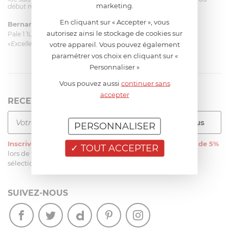
marketing.
début mais ça le fait. La livraison a été très rapide. ...»
En cliquant sur « Accepter », vous
Bernard
le 23/06/2026 à 09:43
autorisez ainsi le stockage de cookies sur
Pale 1.1L pour Glacier Magimix 11031/121/123/124
«Excellent: produit et livraison»
votre appareil. Vous pouvez également
paramétrer vos choix en cliquant sur «
Personnaliser »
Vous pouvez aussi
continuer sans
accepter
RECEVEZ LA NEWSLETTER
PERSONNALISER
Inscrivez-vous
à notre newsletter et recevez
une remise de 5%
TOUT ACCEPTER
lors de votre première commande sur notre site sur une
sélection d’articles, hors soldes et promotions
SUIVEZ-NOUS