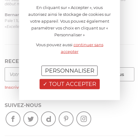
début mais ça le fait. La livraison a été très rapide. ...»
En cliquant sur « Accepter », vous
autorisez ainsi le stockage de cookies sur
Bernard
le 23/06/2026 à 09:43
Pale 1.1L pour Glacier Magimix 11031/121/123/124
votre appareil. Vous pouvez également
«Excellent: produit et livraison»
paramétrer vos choix en cliquant sur «
Personnaliser »
Vous pouvez aussi
continuer sans
accepter
RECEVEZ LA NEWSLETTER
PERSONNALISER
TOUT ACCEPTER
Inscrivez-vous
à notre newsletter
SUIVEZ-NOUS