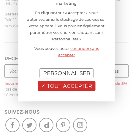
marketing.
début mais ça le fait. La livraison a été très rapide. ...»
En cliquant sur « Accepter », vous
Bernard
le 23/06/2026 à 09:43
autorisez ainsi le stockage de cookies sur
Pale 1.1L pour Glacier Magimix 11031/121/123/124
«Excellent: produit et livraison»
votre appareil. Vous pouvez également
paramétrer vos choix en cliquant sur «
Personnaliser »
Vous pouvez aussi
continuer sans
accepter
RECEVEZ LA NEWSLETTER
PERSONNALISER
Inscrivez-vous
à notre newsletter et recevez
une remise de 5%
TOUT ACCEPTER
lors de votre première commande sur notre site sur une
sélection d’articles, hors soldes et promotions
SUIVEZ-NOUS