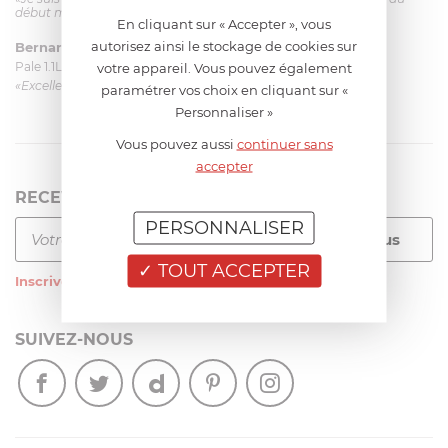
début mais ça le fait. La livraison a été très rapide. ...»
En cliquant sur « Accepter », vous
autorisez ainsi le stockage de cookies sur
Bernard
le 23/06/2026 à 09:43
Pale 1.1L pour Glacier Magimix 11031/121/123/124
votre appareil. Vous pouvez également
«Excellent: produit et livraison»
paramétrer vos choix en cliquant sur «
Personnaliser »
Vous pouvez aussi
continuer sans
accepter
RECEVEZ LA NEWSLETTER
PERSONNALISER
TOUT ACCEPTER
Inscrivez-vous
à notre newsletter
SUIVEZ-NOUS