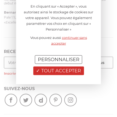
début mais ça le fait. La livraison a été très rapide. ...»
En cliquant sur « Accepter », vous
autorisez ainsi le stockage de cookies sur
Bernard
le 23/06/2026 à 09:43
Pale 1.1L pour Glacier Magimix 11031/121/123/124
votre appareil. Vous pouvez également
«Excellent: produit et livraison»
paramétrer vos choix en cliquant sur «
Personnaliser »
Vous pouvez aussi
continuer sans
accepter
RECEVEZ LA NEWSLETTER
PERSONNALISER
TOUT ACCEPTER
Inscrivez-vous
à notre newsletter
SUIVEZ-NOUS