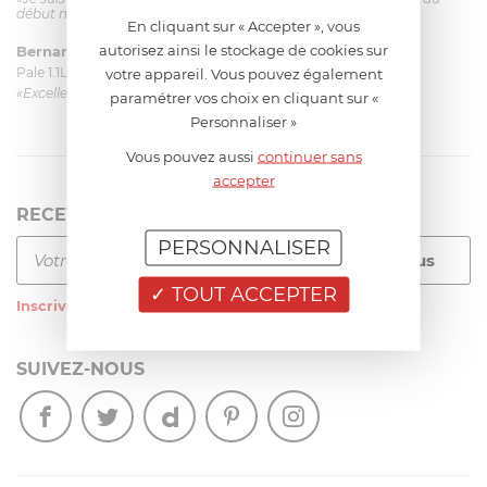
début mais ça le fait. La livraison a été très rapide. ...»
En cliquant sur « Accepter », vous
autorisez ainsi le stockage de cookies sur
Bernard
le 23/06/2026 à 09:43
Pale 1.1L pour Glacier Magimix 11031/121/123/124
votre appareil. Vous pouvez également
«Excellent: produit et livraison»
paramétrer vos choix en cliquant sur «
Personnaliser »
Vous pouvez aussi
continuer sans
accepter
RECEVEZ LA NEWSLETTER
PERSONNALISER
TOUT ACCEPTER
Inscrivez-vous
à notre newsletter
SUIVEZ-NOUS