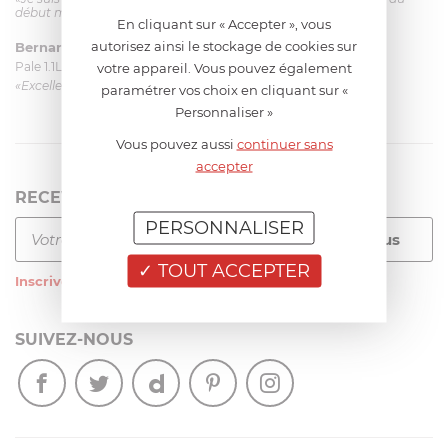
début mais ça le fait. La livraison a été très rapide. ...»
En cliquant sur « Accepter », vous
autorisez ainsi le stockage de cookies sur
Bernard
le 23/06/2026 à 09:43
Pale 1.1L pour Glacier Magimix 11031/121/123/124
votre appareil. Vous pouvez également
«Excellent: produit et livraison»
paramétrer vos choix en cliquant sur «
Personnaliser »
Vous pouvez aussi
continuer sans
accepter
RECEVEZ LA NEWSLETTER
PERSONNALISER
TOUT ACCEPTER
Inscrivez-vous
à notre newsletter
SUIVEZ-NOUS