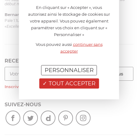
début mais ça le fait. La livraison a été très rapide. ...»
En cliquant sur « Accepter », vous
autorisez ainsi le stockage de cookies sur
Bernard
le 23/06/2026 à 09:43
Pale 1.1L pour Glacier Magimix 11031/121/123/124
votre appareil. Vous pouvez également
«Excellent: produit et livraison»
paramétrer vos choix en cliquant sur «
Personnaliser »
Vous pouvez aussi
continuer sans
accepter
RECEVEZ LA NEWSLETTER
PERSONNALISER
TOUT ACCEPTER
Inscrivez-vous
à notre newsletter
SUIVEZ-NOUS