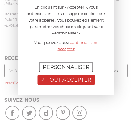
début mais ça le fait. La livraison a été très rapide. ...»
En cliquant sur « Accepter », vous
autorisez ainsi le stockage de cookies sur
Bernard
le 23/06/2026 à 09:43
Pale 1.1L pour Glacier Magimix 11031/121/123/124
votre appareil. Vous pouvez également
«Excellent: produit et livraison»
paramétrer vos choix en cliquant sur «
Personnaliser »
Vous pouvez aussi
continuer sans
accepter
RECEVEZ LA NEWSLETTER
PERSONNALISER
TOUT ACCEPTER
Inscrivez-vous
à notre newsletter
SUIVEZ-NOUS