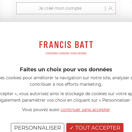
Je créé mon compte
s avis produits
Faites un choix pour vos données
l 56 ans
le 23/06/2026 à 12:04
Florence 63 ans
le 23/06/2026 à 
es cookies pour améliorer la navigation sur notre site, analyser s
mini 9 cm Castelpro 5 ply poignée
Couteau complet avec lame, joint 
contribuer à nos efforts marketing.
pour le robot cuiseur Cook Expert
mmes dans un produit de haute
«Je suis satisfaite du couteau Mag
ccepter », vous autorisez ainsi le stockage de cookies sur votre a
ette casserole est parfaite pour
L'écrou est un peu dur au début ma
ion des sauces et vient complé...»
fait. La livraison a été très rapide. ..
également paramétrer vos choix en cliquant sur « Personnaliser 
Vous pouvez aussi
continuer sans accepter
PERSONNALISER
TOUT ACCEPTER