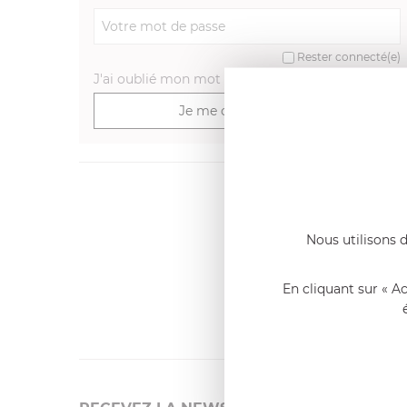
Rester connecté(e)
J'ai oublié mon mot de passe
>
Je me connecte
Dernier
Emmanue
Nous utilisons d
Casserole 
fixe
«Nous so
En cliquant sur « A
qualité. C
l'élaborat