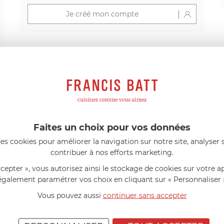
Je créé mon compte
s avis produits
Faites un choix pour vos données
l 56 ans
le 23/06/2026 à 12:04
Florence 63 ans
le 23/06/2026 à 
mini 9 cm Castelpro 5 ply poignée
Couteau complet avec lame, joint 
es cookies pour améliorer la navigation sur notre site, analyser s
pour le robot cuiseur Cook Expert
contribuer à nos efforts marketing.
mmes dans un produit de haute
«Je suis satisfaite du couteau Mag
ette casserole est parfaite pour
L'écrou est un peu dur au début ma
ccepter », vous autorisez ainsi le stockage de cookies sur votre a
ion des sauces et vient complé...»
fait. La livraison a été très rapide. ..
également paramétrer vos choix en cliquant sur « Personnaliser 
Vous pouvez aussi
continuer sans accepter