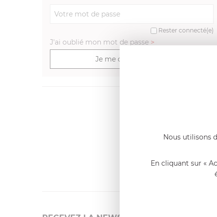
Rester connecté(e)
J'ai oublié mon mot de passe
>
Je me connecte
Dernier
Emmanue
Casserole 
Nous utilisons d
fixe
«Nous so
qualité. C
En cliquant sur « A
l'élaborat