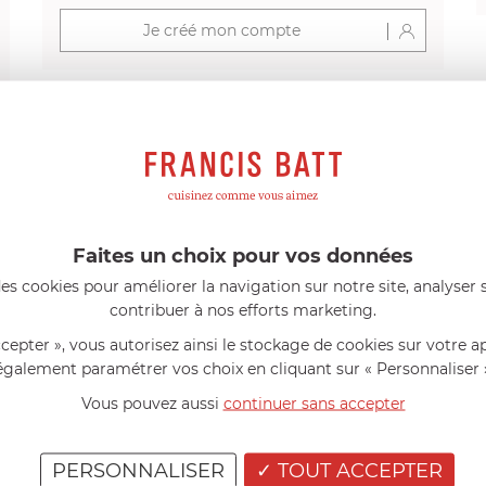
Je créé mon compte
s avis produits
Faites un choix pour vos données
l 56 ans
le 23/06/2026 à 12:04
Florence 63 ans
le 23/06/2026 à 
es cookies pour améliorer la navigation sur notre site, analyser s
mini 9 cm Castelpro 5 ply poignée
Couteau complet avec lame, joint 
contribuer à nos efforts marketing.
pour le robot cuiseur Cook Expert
mmes dans un produit de haute
«Je suis satisfaite du couteau Mag
ccepter », vous autorisez ainsi le stockage de cookies sur votre a
ette casserole est parfaite pour
L'écrou est un peu dur au début ma
ion des sauces et vient complé...»
fait. La livraison a été très rapide. ..
également paramétrer vos choix en cliquant sur « Personnaliser 
Vous pouvez aussi
continuer sans accepter
PERSONNALISER
TOUT ACCEPTER