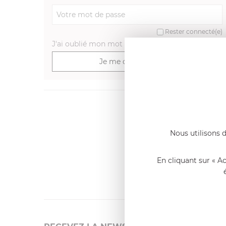
Rester connecté(e)
J'ai oublié mon mot de passe
>
Je me connecte
Dernier
Emmanue
Nous utilisons d
Casserole 
fixe
«Nous so
En cliquant sur « A
qualité. C
l'élaborat