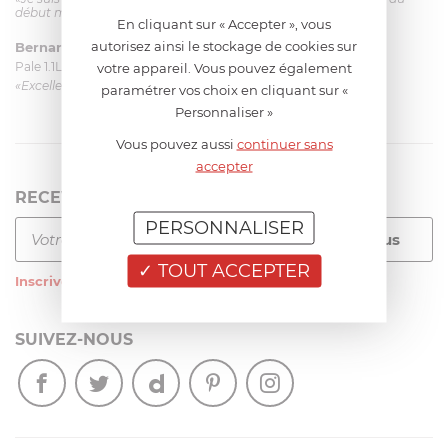
début mais ça le fait. La livraison a été très rapide. ...»
En cliquant sur « Accepter », vous
autorisez ainsi le stockage de cookies sur
Bernard
le 23/06/2026 à 09:43
Pale 1.1L pour Glacier Magimix 11031/121/123/124
votre appareil. Vous pouvez également
«Excellent: produit et livraison»
paramétrer vos choix en cliquant sur «
Personnaliser »
Vous pouvez aussi
continuer sans
accepter
RECEVEZ LA NEWSLETTER
PERSONNALISER
TOUT ACCEPTER
Inscrivez-vous
à notre newsletter
SUIVEZ-NOUS