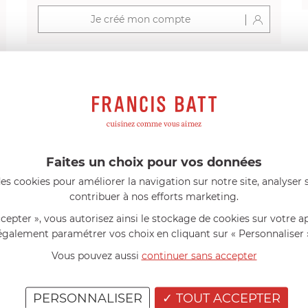
Je créé mon compte
s avis produits
Faites un choix pour vos données
l 56 ans
le 23/06/2026 à 12:04
Florence 63 ans
le 23/06/2026 à 
es cookies pour améliorer la navigation sur notre site, analyser s
mini 9 cm Castelpro 5 ply poignée
Couteau complet avec lame, joint 
contribuer à nos efforts marketing.
pour le robot cuiseur Cook Expert
mmes dans un produit de haute
«Je suis satisfaite du couteau Mag
ccepter », vous autorisez ainsi le stockage de cookies sur votre a
ette casserole est parfaite pour
L'écrou est un peu dur au début ma
ion des sauces et vient complé...»
fait. La livraison a été très rapide. ..
également paramétrer vos choix en cliquant sur « Personnaliser 
Vous pouvez aussi
continuer sans accepter
PERSONNALISER
TOUT ACCEPTER