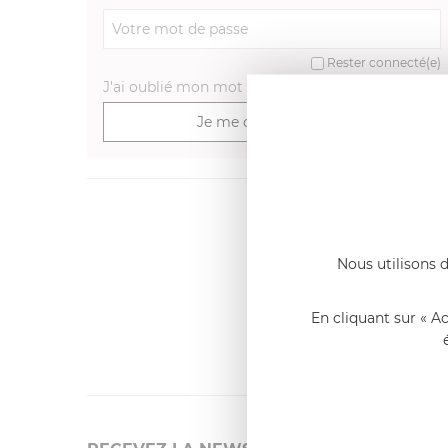
Rester connecté(e)
J'ai oublié mon mot de passe
>
Je me connecte
Dernier
Emmanue
Nous utilisons d
Casserole 
fixe
«Nous so
En cliquant sur « A
qualité. C
l'élaborat