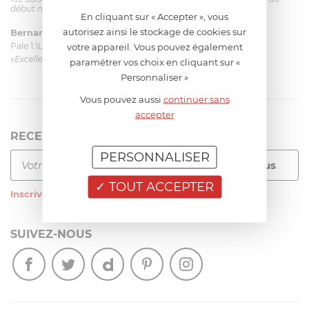
début mais ça le fait. La livraison a été très rapide. ...»
En cliquant sur « Accepter », vous
autorisez ainsi le stockage de cookies sur
Bernard
le 23/06/2026 à 09:43
Pale 1.1L pour Glacier Magimix 11031/121/123/124
votre appareil. Vous pouvez également
«Excellent: produit et livraison»
paramétrer vos choix en cliquant sur «
Personnaliser »
Vous pouvez aussi
continuer sans
accepter
RECEVEZ LA NEWSLETTER
PERSONNALISER
TOUT ACCEPTER
Inscrivez-vous
à notre newsletter
SUIVEZ-NOUS