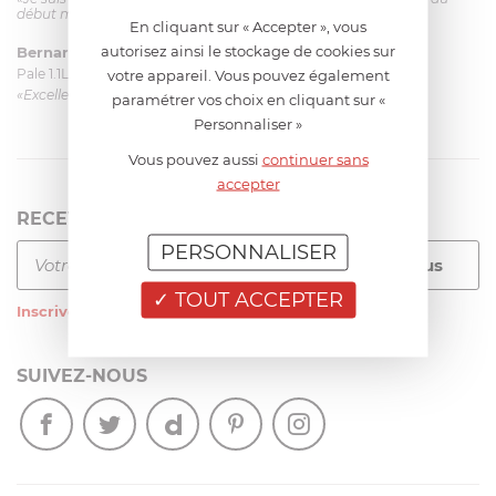
début mais ça le fait. La livraison a été très rapide. ...»
En cliquant sur « Accepter », vous
autorisez ainsi le stockage de cookies sur
Bernard
le 23/06/2026 à 09:43
Pale 1.1L pour Glacier Magimix 11031/121/123/124
votre appareil. Vous pouvez également
«Excellent: produit et livraison»
paramétrer vos choix en cliquant sur «
Personnaliser »
Vous pouvez aussi
continuer sans
accepter
RECEVEZ LA NEWSLETTER
PERSONNALISER
TOUT ACCEPTER
Inscrivez-vous
à notre newsletter
SUIVEZ-NOUS