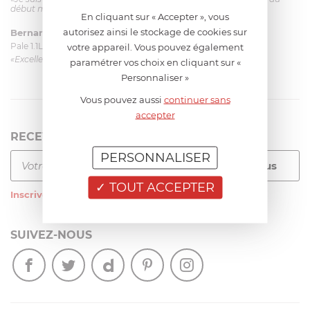
début mais ça le fait. La livraison a été très rapide. ...»
En cliquant sur « Accepter », vous
autorisez ainsi le stockage de cookies sur
Bernard
le 23/06/2026 à 09:43
Pale 1.1L pour Glacier Magimix 11031/121/123/124
votre appareil. Vous pouvez également
«Excellent: produit et livraison»
paramétrer vos choix en cliquant sur «
Personnaliser »
Vous pouvez aussi
continuer sans
accepter
RECEVEZ LA NEWSLETTER
PERSONNALISER
TOUT ACCEPTER
Inscrivez-vous
à notre newsletter
SUIVEZ-NOUS