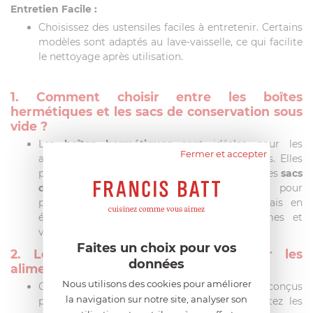
Entretien Facile :
Choisissez des ustensiles faciles à entretenir. Certains
modèles sont adaptés au lave-vaisselle, ce qui facilite
le nettoyage après utilisation.
1. Comment choisir entre les boîtes
hermétiques et les sacs de conservation sous
vide ?
Les
boîtes hermétiques
sont idéales pour les
Fermer et accepter
aliments secs, les restes et les repas préparés. Elles
préservent la fraîcheur en évitant l'oxydation. Les
sacs
de conservation sous vide
sont parfaits pour
prolonger la durée de vie des produits frais en
éliminant l'air, idéal pour les fruits, légumes et
viandes.
Faites un choix pour vos
2. Les ustensiles sont-ils sûrs pour les
données
aliments au micro-ondes ?
Nous utilisons des cookies pour améliorer
Certains de nos produits sont spécialement conçus
la navigation sur notre site, analyser son
pour une utilisation au micro-ondes. Consultez les