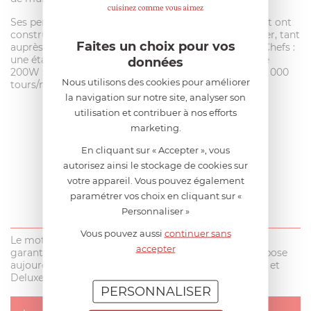
Ses performances techniques demeurent inégalées et ont
construit la réputation du Bamix dans le monde entier, tant
Faites un choix pour vos
auprès des cuisiniers amateurs que des plus grands Chefs :
une étanchéité remarquable, un moteur silencieux de
données
200W seulement, une vitesse remarquable jusqu’à 18 000
Nous utilisons des cookies pour améliorer
tours/minute.
la navigation sur notre site, analyser son
utilisation et contribuer à nos efforts
marketing.
En cliquant sur « Accepter », vous
autorisez ainsi le stockage de cookies sur
votre appareil. Vous pouvez également
paramétrer vos choix en cliquant sur «
Personnaliser »
Vous pouvez aussi
continuer sans
Le moteur et le mécanisme Bamix bénéficient d’une
accepter
garantie à vie. Outre le célèbre SwissLine, Bamix propose
aujourd’hui 3 autres gammes de mixeur : Pop!, Mono et
Deluxe.
PERSONNALISER