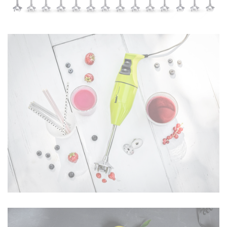
POP !
120 W