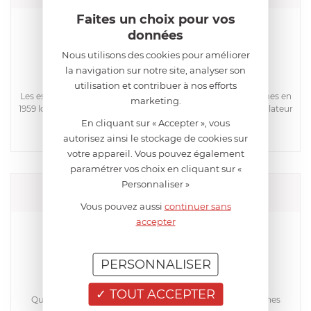
Faites un choix pour vos
données
Nous utilisons des cookies pour améliorer
la navigation sur notre site, analyser son
utilisation et contribuer à nos efforts
Les espoirs de 28 jeunes ingénieurs de Kyoto prennent formes en
marketing.
1959 lorsque leur premier produit est développé : c'est un isolateur
céramique en...
En cliquant sur « Accepter », vous
autorisez ainsi le stockage de cookies sur
votre appareil. Vous pouvez également
paramétrer vos choix en cliquant sur «
Personnaliser »
LE CREUSET
Vous pouvez aussi
continuer sans
accepter
PERSONNALISER
TOUT ACCEPTER
Quelle taille est faite pour vous ? Convient pour 2 personnes