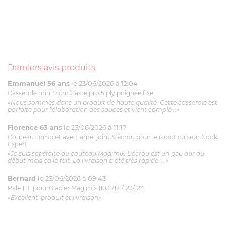
Derniers avis produits
Emmanuel 56 ans
le 23/06/2026 à 12:04
Casserole mini 9 cm Castelpro 5 ply poignée fixe
«Nous sommes dans un produit de haute qualité. Cette casserole est
parfaite pour l'élaboration des sauces et vient complé...»
Florence 63 ans
le 23/06/2026 à 11:17
Couteau complet avec lame, joint & écrou pour le robot cuiseur Cook
Expert
«Je suis satisfaite du couteau Magimix. L'écrou est un peu dur au
début mais ça le fait. La livraison a été très rapide. ...»
Bernard
le 23/06/2026 à 09:43
Pale 1.1L pour Glacier Magimix 11031/121/123/124
«Excellent: produit et livraison»