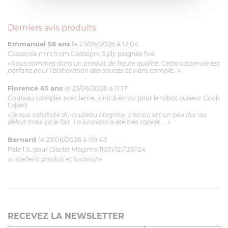
Derniers avis produits
Emmanuel 56 ans
le 23/06/2026 à 12:04
Casserole mini 9 cm Castelpro 5 ply poignée fixe
«Nous sommes dans un produit de haute qualité. Cette casserole est
parfaite pour l'élaboration des sauces et vient complé...»
Florence 63 ans
le 23/06/2026 à 11:17
Couteau complet avec lame, joint & écrou pour le robot cuiseur Cook
Expert
«Je suis satisfaite du couteau Magimix. L'écrou est un peu dur au
début mais ça le fait. La livraison a été très rapide. ...»
Bernard
le 23/06/2026 à 09:43
Pale 1.1L pour Glacier Magimix 11031/121/123/124
«Excellent: produit et livraison»
RECEVEZ LA NEWSLETTER