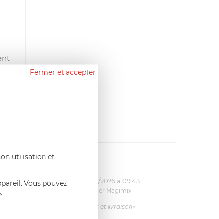
ent
odel
Fermer et accepter
H
arer
on utilisation et
11:17
Bernard
le 23/06/2026 à 09:43
ppareil. Vous pouvez
& écrou
Pale 1.1L pour Glacier Magimix
»
11031/121/123/124
imix.
«Excellent: produit et livraison»
is ça le