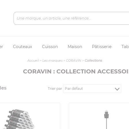
er
Couteaux
Cuisson
Maison
Pâtisserie
Tab
Accueil
>
Les marques
>
CORAVIN
>
Collections
CORAVIN : COLLECTION ACCESSO
le
s
Trier par