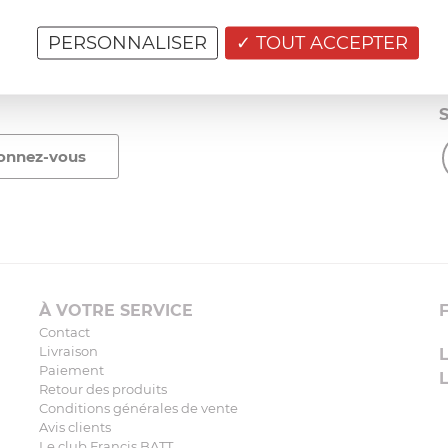
ion des sauces et vient complé...»
fait. La livraison a été très rapide. ..
PERSONNALISER
TOUT ACCEPTER
À VOTRE SERVICE
Contact
Livraison
Paiement
Retour des produits
Conditions générales de vente
Avis clients
Le club Francis BATT