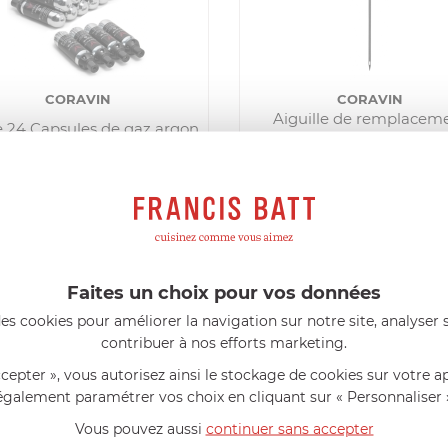
CORAVIN
CORAVIN
Aiguille de remplacem
e 24 Capsules de gaz argon
Standard pour Coravin M
Système de service au verre
Two
EN STOCK - ENVOI SOUS 24/48H
EN STOCK - ENVOI SOUS 24/48
199,99
€
39,99
€
cheter
Comparer
Acheter
Comp
Faites un choix pour vos données
es cookies pour améliorer la navigation sur notre site, analyser s
s avis produits
contribuer à nos efforts marketing.
l 56 ans
le 23/06/2026 à 12:04
Florence 63 ans
le 23/06/2026 à 
ccepter », vous autorisez ainsi le stockage de cookies sur votre a
mini 9 cm Castelpro 5 ply poignée
Couteau complet avec lame, joint 
également paramétrer vos choix en cliquant sur « Personnaliser 
pour le robot cuiseur Cook Expert
mmes dans un produit de haute
«Je suis satisfaite du couteau Mag
Vous pouvez aussi
continuer sans accepter
ette casserole est parfaite pour
L'écrou est un peu dur au début ma