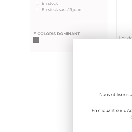
En stock
En stock sous 15 jours
COLORIS DOMINANT
Lot d
pour 
A
Nous utilisons d
Dernier
Emmanue
En cliquant sur « A
Casserole 
fixe
«Nous so
qualité. C