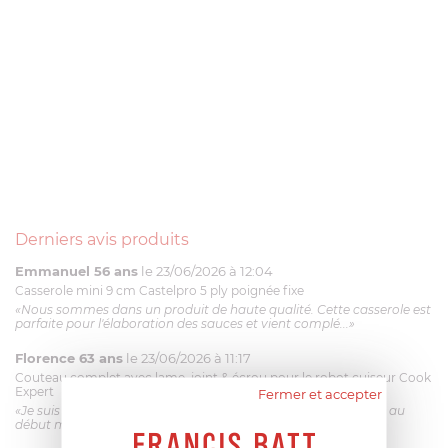
Derniers avis produits
Emmanuel 56 ans
le 23/06/2026 à 12:04
Casserole mini 9 cm Castelpro 5 ply poignée fixe
«Nous sommes dans un produit de haute qualité. Cette casserole est
parfaite pour l'élaboration des sauces et vient complé...»
Florence 63 ans
le 23/06/2026 à 11:17
Couteau complet avec lame, joint & écrou pour le robot cuiseur Cook
Expert
Fermer et accepter
«Je suis satisfaite du couteau Magimix. L'écrou est un peu dur au
début mais ça le fait. La livraison a été très rapide. ...»