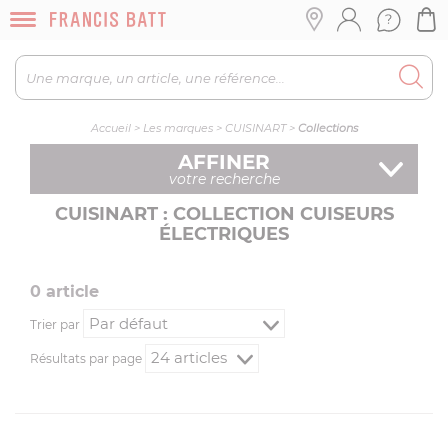
Accueil
>
Les marques
>
CUISINART
>
Collections
AFFINER
votre recherche
CUISINART : COLLECTION CUISEURS
ÉLECTRIQUES
0
article
Trier par
Résultats par page