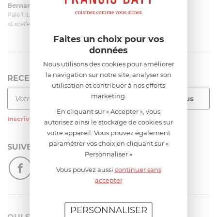
Bernard
le 23/06/2026 à 09:43
Pale 1.1L pour Glacier Magimix 11031/121/123/124
«Excellent: produit et livraison»
Faites un choix pour vos
données
Nous utilisons des cookies pour améliorer
la navigation sur notre site, analyser son
RECEVEZ LA NEWSLETTER
utilisation et contribuer à nos efforts
marketing.
En cliquant sur « Accepter », vous
Inscrivez-vous
à notre newsletter
autorisez ainsi le stockage de cookies sur
votre appareil. Vous pouvez également
paramétrer vos choix en cliquant sur «
SUIVEZ-NOUS
Personnaliser »
Vous pouvez aussi
continuer sans
accepter
PERSONNALISER