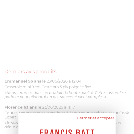
Derniers avis produits
Emmanuel 56 ans
le 23/06/2026 à 12:04
Casserole mini 9 cm Castelpro 5 ply poignée fixe
«Nous sommes dans un produit de haute qualité. Cette casserole est
parfaite pour l'élaboration des sauces et vient complé...»
Florence 63 ans
le 23/06/2026 à 11:17
Couteau complet avec lame, joint & écrou pour le robot cuiseur Cook
Expert
Fermer et accepter
«Je suis satisfaite du couteau Magimix. L'écrou est un peu dur au
début mais ça le fait. La livraison a été très rapide. ...»