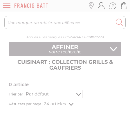
Accueil
>
Les marques
>
CUISINART
>
Collections
AFFINER
votre recherche
CUISINART : COLLECTION GRILLS &
GAUFRIERS
0
article
Trier par
Résultats par page