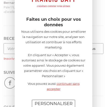
Bernard
le 23/06/2026 à 09:43
Pale 1.1L pour Glacier Magimix 11031/121/123/124
«Excellent: produit et livraison»
Faites un choix pour vos
données
Nous utilisons des cookies pour améliorer
la navigation sur notre site, analyser son
RECEVEZ LA NEWSLETTER
utilisation et contribuer à nos efforts
marketing.
En cliquant sur « Accepter », vous
Inscrivez-vous
à notre newsletter
autorisez ainsi le stockage de cookies sur
votre appareil. Vous pouvez également
paramétrer vos choix en cliquant sur «
SUIVEZ-NOUS
Personnaliser »
Vous pouvez aussi
continuer sans
accepter
PERSONNALISER