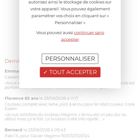
autorisez ainsi le stockage de cookies sur
votre appareil. Vous pouvez également
paramétrer vos choix en cliquant sur «
Personnaliser »
Vous pouvez aussi
continuer sans
accepter
PERSONNALISER
Derniers avis produits
Emmanuel 56 ans
le 23/06/2026 à 12:04
TOUT ACCEPTER
Casserole mini 9 cm Castelpro 5 ply poignée fixe
«Nous sommes dans un produit de haute qualité. Cette casserole est
parfaite pour l'élaboration des sauces et vient complé...»
Florence 63 ans
le 23/06/2026 à 11:17
Couteau complet avec lame, joint & écrou pour le robot cuiseur Cook
Expert
«Je suis satisfaite du couteau Magimix. L'écrou est un peu dur au
début mais ça le fait. La livraison a été très rapide. ...»
Bernard
le 23/06/2026 à 09:43
Pale 1.1L pour Glacier Magimix 11031/121/123/124