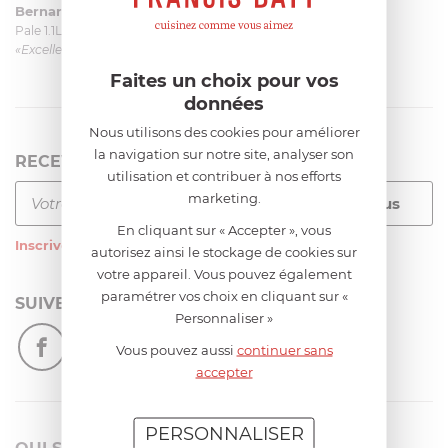
Bernard
le 23/06/2026 à 09:43
Pale 1.1L pour Glacier Magimix 11031/121/123/124
«Excellent: produit et livraison»
Faites un choix pour vos
données
Nous utilisons des cookies pour améliorer
la navigation sur notre site, analyser son
RECEVEZ LA NEWSLETTER
utilisation et contribuer à nos efforts
marketing.
En cliquant sur « Accepter », vous
Inscrivez-vous
à notre newsletter
autorisez ainsi le stockage de cookies sur
votre appareil. Vous pouvez également
paramétrer vos choix en cliquant sur «
SUIVEZ-NOUS
Personnaliser »
Vous pouvez aussi
continuer sans
accepter
PERSONNALISER