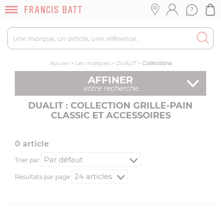
Accueil
>
Les marques
>
DUALIT
>
Collections
AFFINER
votre recherche
DUALIT : COLLECTION GRILLE-PAIN
CLASSIC ET ACCESSOIRES
0
article
Trier par
Résultats par page