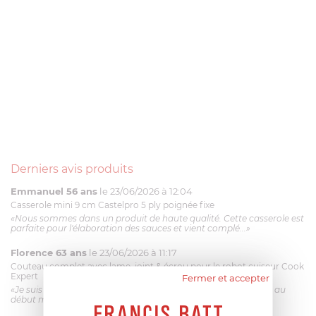
Derniers avis produits
Emmanuel 56 ans
le 23/06/2026 à 12:04
Casserole mini 9 cm Castelpro 5 ply poignée fixe
«Nous sommes dans un produit de haute qualité. Cette casserole est
parfaite pour l'élaboration des sauces et vient complé...»
Florence 63 ans
le 23/06/2026 à 11:17
Couteau complet avec lame, joint & écrou pour le robot cuiseur Cook
Expert
Fermer et accepter
«Je suis satisfaite du couteau Magimix. L'écrou est un peu dur au
début mais ça le fait. La livraison a été très rapide. ...»