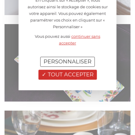
En cliquant sur « Accepter », vous
autorisez ainsi le stockage de cookies sur
votre appareil. Vous pouvez également
paramétrer vos choix en cliquant sur «
ECAILLE
Personnaliser »
EN SAVOIR PLUS
Vous pouvez aussi
continuer sans
accepter
PERSONNALISER
TOUT ACCEPTER
EDEN
EN SAVOIR PLUS