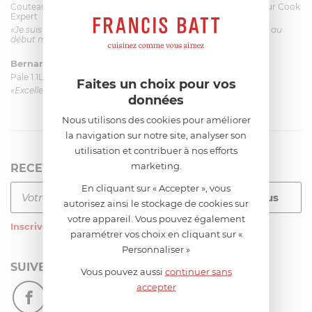
Couteau complet avec lame, joint & écrou pour le robot cuiseur Cook
Expert
«Je suis satisfaite du couteau Magimix. L'écrou est un peu dur au
début mais ça le fait. La livraison a été très rapide. ...»
Bernard
le 23/06/2026 à 09:43
Pale 1.1L pour Glacier Magimix 11031/121/123/124
Faites un choix pour vos
«Excellent: produit et livraison»
données
Nous utilisons des cookies pour améliorer
la navigation sur notre site, analyser son
utilisation et contribuer à nos efforts
marketing.
RECEVEZ LA NEWSLETTER
En cliquant sur « Accepter », vous
autorisez ainsi le stockage de cookies sur
votre appareil. Vous pouvez également
Inscrivez-vous
à notre newsletter
paramétrer vos choix en cliquant sur «
Personnaliser »
SUIVEZ-NOUS
Vous pouvez aussi
continuer sans
accepter