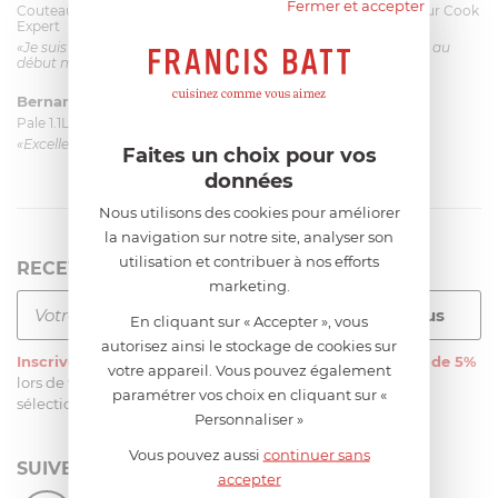
Fermer et accepter
Couteau complet avec lame, joint & écrou pour le robot cuiseur Cook
Expert
«Je suis satisfaite du couteau Magimix. L'écrou est un peu dur au
début mais ça le fait. La livraison a été très rapide. ...»
Bernard
le 23/06/2026 à 09:43
Pale 1.1L pour Glacier Magimix 11031/121/123/124
«Excellent: produit et livraison»
Faites un choix pour vos
données
Nous utilisons des cookies pour améliorer
la navigation sur notre site, analyser son
utilisation et contribuer à nos efforts
RECEVEZ LA NEWSLETTER
marketing.
En cliquant sur « Accepter », vous
autorisez ainsi le stockage de cookies sur
Inscrivez-vous
à notre newsletter et recevez
une remise de 5%
votre appareil. Vous pouvez également
lors de votre première commande sur notre site sur une
paramétrer vos choix en cliquant sur «
sélection d’articles, hors soldes et promotions
Personnaliser »
Vous pouvez aussi
continuer sans
SUIVEZ-NOUS
accepter