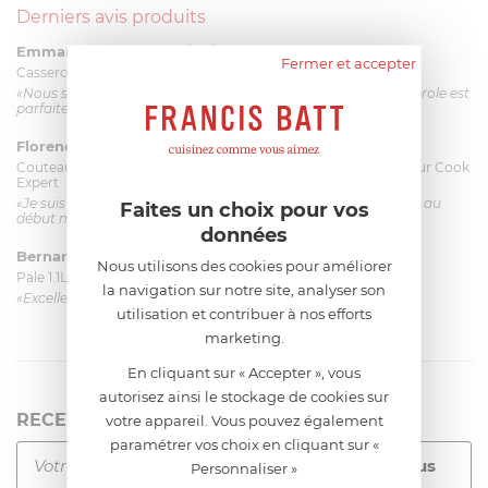
Derniers avis produits
Emmanuel 56 ans
le 23/06/2026 à 12:04
Fermer et accepter
Casserole mini 9 cm Castelpro 5 ply poignée fixe
«Nous sommes dans un produit de haute qualité. Cette casserole est
parfaite pour l'élaboration des sauces et vient complé...»
Florence 63 ans
le 23/06/2026 à 11:17
Couteau complet avec lame, joint & écrou pour le robot cuiseur Cook
Expert
«Je suis satisfaite du couteau Magimix. L'écrou est un peu dur au
Faites un choix pour vos
début mais ça le fait. La livraison a été très rapide. ...»
données
Bernard
le 23/06/2026 à 09:43
Nous utilisons des cookies pour améliorer
Pale 1.1L pour Glacier Magimix 11031/121/123/124
la navigation sur notre site, analyser son
«Excellent: produit et livraison»
utilisation et contribuer à nos efforts
marketing.
En cliquant sur « Accepter », vous
autorisez ainsi le stockage de cookies sur
RECEVEZ LA NEWSLETTER
votre appareil. Vous pouvez également
paramétrer vos choix en cliquant sur «
Personnaliser »