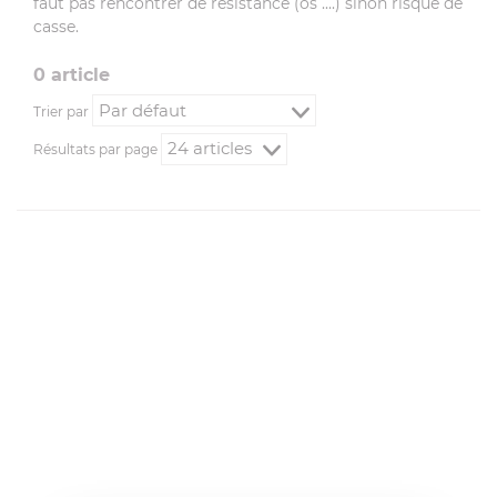
faut pas rencontrer de résistance (os .
...
) sinon risque de
casse.
0
article
Trier par
Résultats par page