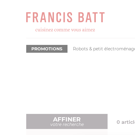
PROMOTIONS
Robots & petit électroménag
AFFINER
0
articl
votre recherche