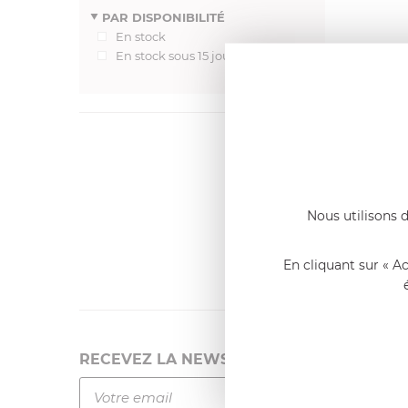
PAR DISPONIBILITÉ
En stock
En stock sous 15 jours
Dernier
Emmanue
Casserole 
Nous utilisons d
fixe
«Nous so
qualité. C
l'élaborat
En cliquant sur « A
RECEVEZ LA NEWSLETTER