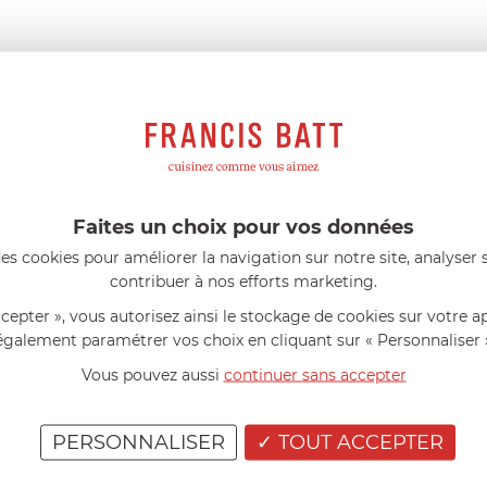
s avis produits
l 56 ans
le 23/06/2026 à 12:04
Florence 63 ans
le 23/06/2026 à 
Faites un choix pour vos données
mini 9 cm Castelpro 5 ply poignée
Couteau complet avec lame, joint 
es cookies pour améliorer la navigation sur notre site, analyser s
pour le robot cuiseur Cook Expert
mmes dans un produit de haute
«Je suis satisfaite du couteau Mag
contribuer à nos efforts marketing.
ette casserole est parfaite pour
L'écrou est un peu dur au début ma
ion des sauces et vient complé...»
fait. La livraison a été très rapide. ..
ccepter », vous autorisez ainsi le stockage de cookies sur votre a
également paramétrer vos choix en cliquant sur « Personnaliser 
Vous pouvez aussi
continuer sans accepter
PERSONNALISER
TOUT ACCEPTER