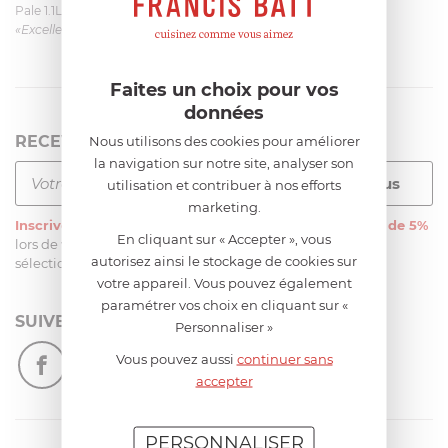
Pale 1.1L pour Glacier Magimix 11031/121/123/124
«Excellent: produit et livraison»
Faites un choix pour vos
données
RECEVEZ LA NEWSLETTER
Nous utilisons des cookies pour améliorer
la navigation sur notre site, analyser son
utilisation et contribuer à nos efforts
marketing.
Inscrivez-vous
à notre newsletter et recevez
une remise de 5%
En cliquant sur « Accepter », vous
lors de votre première commande sur notre site sur une
autorisez ainsi le stockage de cookies sur
sélection d’articles, hors soldes et promotions
votre appareil. Vous pouvez également
paramétrer vos choix en cliquant sur «
SUIVEZ-NOUS
Personnaliser »
Vous pouvez aussi
continuer sans
accepter
PERSONNALISER