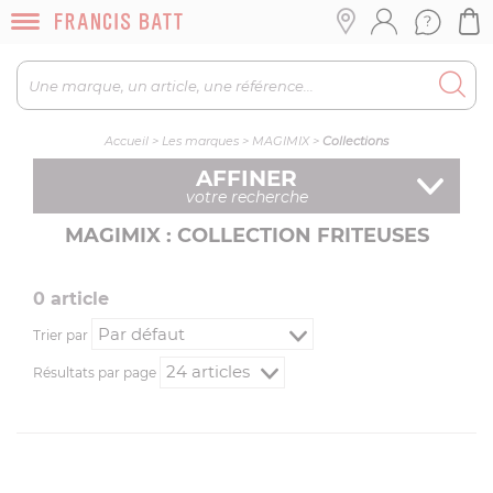
Accueil
>
Les marques
>
MAGIMIX
>
Collections
AFFINER
votre recherche
MAGIMIX : COLLECTION FRITEUSES
0
article
Trier par
Résultats par page