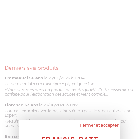
Derniers avis produits
Emmanuel 56 ans
le 23/06/2026 à 12:04
Casserole mini 9 cm Castelpro 5 ply poignée fixe
«Nous sommes dans un produit de haute qualité. Cette casserole est
parfaite pour l'élaboration des sauces et vient complé...»
Florence 63 ans
le 23/06/2026 à 11:17
Couteau complet avec lame, joint & écrou pour le robot cuiseur Cook
Expert
«Je suis satisfaite du couteau Magimix. L'écrou est un peu dur au
Fermer et accepter
début mais ça le fait. La livraison a été très rapide. ...»
Bernard
le 23/06/2026 à 09:43