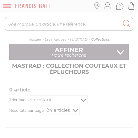
Accueil
>
Les marques
>
MASTRAD
>
Collections
AFFINER
votre recherche
MASTRAD : COLLECTION COUTEAUX ET
ÉPLUCHEURS
0
article
Trier par
Résultats par page