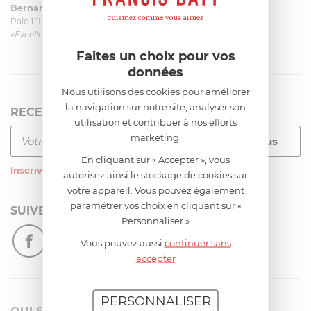
Bernard
le 23/06/2026 à 09:43
Pale 1.1L pour Glacier Magimix 11031/121/123/124
«Excellent: produit et livraison»
Faites un choix pour vos
données
Nous utilisons des cookies pour améliorer
la navigation sur notre site, analyser son
RECEVEZ LA NEWSLETTER
utilisation et contribuer à nos efforts
marketing.
En cliquant sur « Accepter », vous
Inscrivez-vous
à notre newsletter
autorisez ainsi le stockage de cookies sur
votre appareil. Vous pouvez également
paramétrer vos choix en cliquant sur «
SUIVEZ-NOUS
Personnaliser »
Vous pouvez aussi
continuer sans
accepter
PERSONNALISER