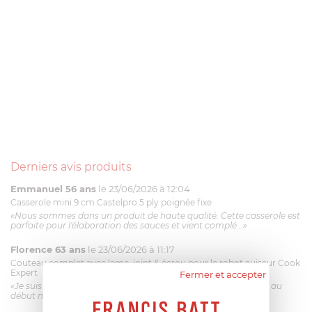
Derniers avis produits
Emmanuel 56 ans
le 23/06/2026 à 12:04
Casserole mini 9 cm Castelpro 5 ply poignée fixe
«Nous sommes dans un produit de haute qualité. Cette casserole est
parfaite pour l'élaboration des sauces et vient complé...»
Florence 63 ans
le 23/06/2026 à 11:17
Couteau complet avec lame, joint & écrou pour le robot cuiseur Cook
Expert
Fermer et accepter
«Je suis satisfaite du couteau Magimix. L'écrou est un peu dur au
début mais ça le fait. La livraison a été très rapide. ...»