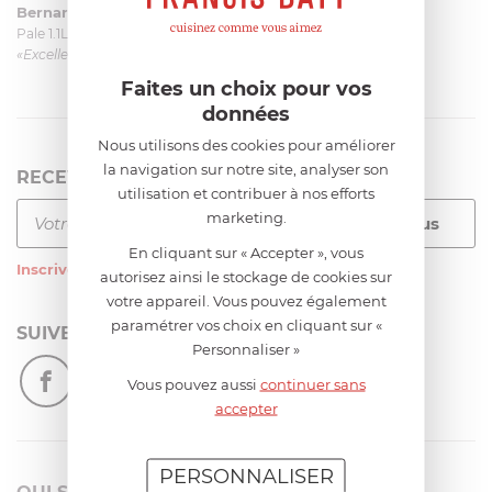
Bernard
le 23/06/2026 à 09:43
Pale 1.1L pour Glacier Magimix 11031/121/123/124
«Excellent: produit et livraison»
Faites un choix pour vos
données
Nous utilisons des cookies pour améliorer
la navigation sur notre site, analyser son
RECEVEZ LA NEWSLETTER
utilisation et contribuer à nos efforts
marketing.
En cliquant sur « Accepter », vous
Inscrivez-vous
à notre newsletter
autorisez ainsi le stockage de cookies sur
votre appareil. Vous pouvez également
paramétrer vos choix en cliquant sur «
SUIVEZ-NOUS
Personnaliser »
Vous pouvez aussi
continuer sans
accepter
PERSONNALISER