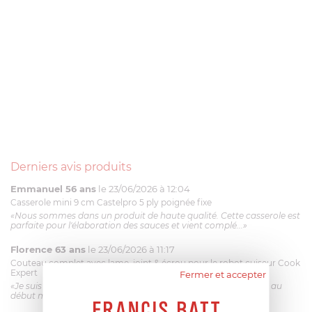
Derniers avis produits
Emmanuel 56 ans
le 23/06/2026 à 12:04
Casserole mini 9 cm Castelpro 5 ply poignée fixe
«Nous sommes dans un produit de haute qualité. Cette casserole est
parfaite pour l'élaboration des sauces et vient complé...»
Florence 63 ans
le 23/06/2026 à 11:17
Couteau complet avec lame, joint & écrou pour le robot cuiseur Cook
Expert
Fermer et accepter
«Je suis satisfaite du couteau Magimix. L'écrou est un peu dur au
début mais ça le fait. La livraison a été très rapide. ...»