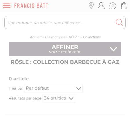
Accueil
>
Les marques
>
RÖSLE
>
Collections
AFFINER
votre recherche
RÖSLE : COLLECTION BARBECUE À GAZ
0
article
Trier par
Résultats par page