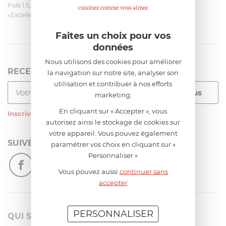
Pale 1.1L pour Glacier Magimix 11031/121/123/124
«Excellent: produit et livraison»
Faites un choix pour vos
données
Nous utilisons des cookies pour améliorer
RECEVEZ LA NEWSLETTER
la navigation sur notre site, analyser son
utilisation et contribuer à nos efforts
marketing.
En cliquant sur « Accepter », vous
Inscrivez-vous
à notre newsletter
autorisez ainsi le stockage de cookies sur
votre appareil. Vous pouvez également
SUIVEZ-NOUS
paramétrer vos choix en cliquant sur «
Personnaliser »
Vous pouvez aussi
continuer sans
accepter
PERSONNALISER
QUI SOMMES-NOUS?