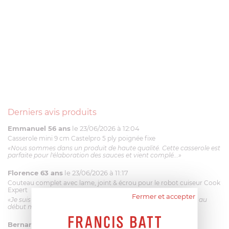
Derniers avis produits
Emmanuel 56 ans
le 23/06/2026 à 12:04
Casserole mini 9 cm Castelpro 5 ply poignée fixe
«Nous sommes dans un produit de haute qualité. Cette casserole est
parfaite pour l'élaboration des sauces et vient complé...»
Florence 63 ans
le 23/06/2026 à 11:17
Couteau complet avec lame, joint & écrou pour le robot cuiseur Cook
Expert
Fermer et accepter
«Je suis satisfaite du couteau Magimix. L'écrou est un peu dur au
début mais ça le fait. La livraison a été très rapide. ...»
Bernard
le 23/06/2026 à 09:43