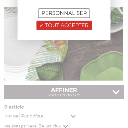
COUVERTS DE SERVICE
PERSONNALISER
EN SAVOIR PLUS
TOUT ACCEPTER
PLATEAUX ET PLATS DE SERVICE
AFFINER
votre recherche
EN SAVOIR PLUS
0
article
Trier par
Résultats par page