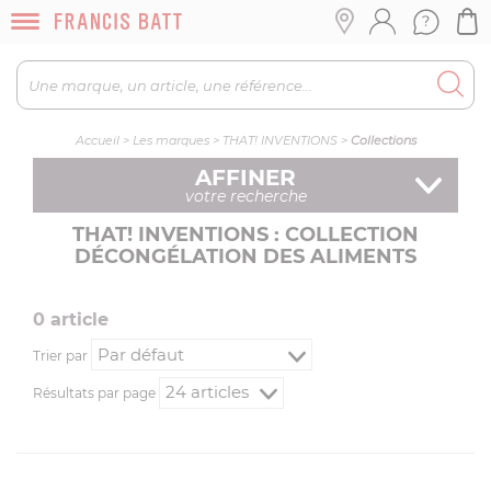
Accueil
>
Les marques
>
THAT! INVENTIONS
>
Collections
AFFINER
votre recherche
THAT! INVENTIONS : COLLECTION
DÉCONGÉLATION DES ALIMENTS
0
article
Trier par
Résultats par page