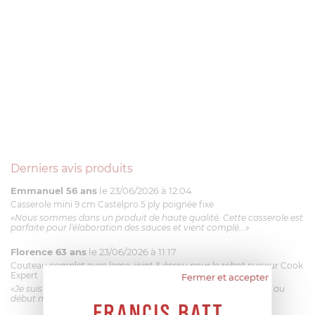
Derniers avis produits
Emmanuel 56 ans
le 23/06/2026 à 12:04
Casserole mini 9 cm Castelpro 5 ply poignée fixe
«Nous sommes dans un produit de haute qualité. Cette casserole est
parfaite pour l'élaboration des sauces et vient complé...»
Florence 63 ans
le 23/06/2026 à 11:17
Couteau complet avec lame, joint & écrou pour le robot cuiseur Cook
Expert
Fermer et accepter
«Je suis satisfaite du couteau Magimix. L'écrou est un peu dur au
début mais ça le fait. La livraison a été très rapide. ...»