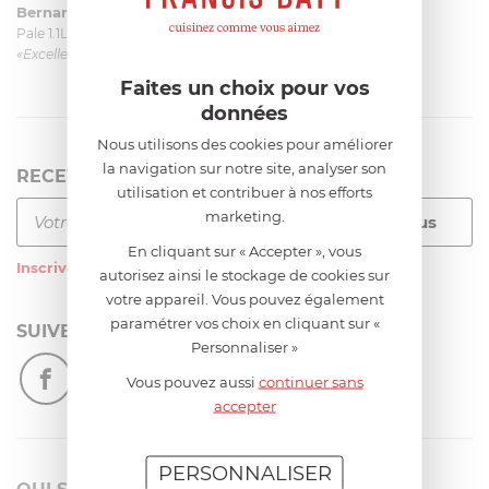
Bernard
le 23/06/2026 à 09:43
Pale 1.1L pour Glacier Magimix 11031/121/123/124
«Excellent: produit et livraison»
Faites un choix pour vos
données
Nous utilisons des cookies pour améliorer
la navigation sur notre site, analyser son
RECEVEZ LA NEWSLETTER
utilisation et contribuer à nos efforts
marketing.
En cliquant sur « Accepter », vous
Inscrivez-vous
à notre newsletter
autorisez ainsi le stockage de cookies sur
votre appareil. Vous pouvez également
paramétrer vos choix en cliquant sur «
SUIVEZ-NOUS
Personnaliser »
Vous pouvez aussi
continuer sans
accepter
PERSONNALISER