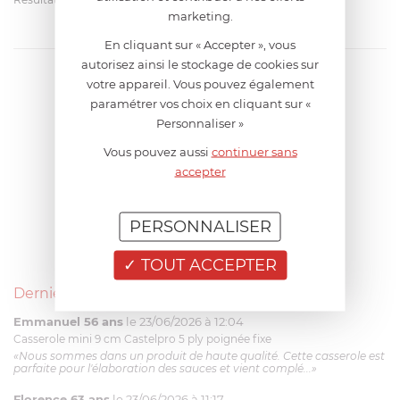
marketing.
En cliquant sur « Accepter », vous
autorisez ainsi le stockage de cookies sur
votre appareil. Vous pouvez également
paramétrer vos choix en cliquant sur «
Personnaliser »
Vous pouvez aussi
continuer sans
accepter
PERSONNALISER
TOUT ACCEPTER
Derniers avis produits
Emmanuel 56 ans
le 23/06/2026 à 12:04
Casserole mini 9 cm Castelpro 5 ply poignée fixe
«Nous sommes dans un produit de haute qualité. Cette casserole est
parfaite pour l'élaboration des sauces et vient complé...»
Florence 63 ans
le 23/06/2026 à 11:17