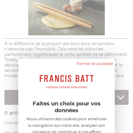
À la différence de la plupart des bois durs, le bambou
n’absorbe pas l’humidité. Cela rend les planches
parfaitement hygiéniques et évite qu’elles ne se déforment.
Totally Bamboo propose un vaste choix de planches à
Fermer et accepter
découper, de billots, d’ustensiles pour la préparation et le
service des plats, des accessoires de cuisine, au design
moderne et élégant. Tous les produits sont garantis 5 ans.
AFFINER
votre recherche
Faites un choix pour vos
données
0
article
Nous utilisons des cookies pour améliorer
Trier par
la navigation sur notre site, analyser son
utilisation et contribuer à nos efforts
Résultats par page