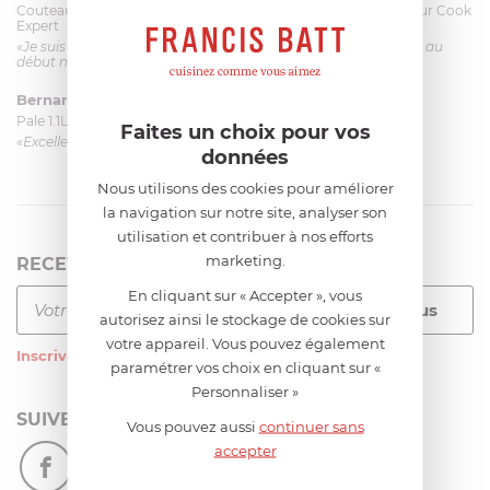
Couteau complet avec lame, joint & écrou pour le robot cuiseur Cook
Expert
«Je suis satisfaite du couteau Magimix. L'écrou est un peu dur au
début mais ça le fait. La livraison a été très rapide. ...»
Bernard
le 23/06/2026 à 09:43
Pale 1.1L pour Glacier Magimix 11031/121/123/124
Faites un choix pour vos
«Excellent: produit et livraison»
données
Nous utilisons des cookies pour améliorer
la navigation sur notre site, analyser son
utilisation et contribuer à nos efforts
marketing.
RECEVEZ LA NEWSLETTER
En cliquant sur « Accepter », vous
autorisez ainsi le stockage de cookies sur
votre appareil. Vous pouvez également
Inscrivez-vous
à notre newsletter
paramétrer vos choix en cliquant sur «
Personnaliser »
SUIVEZ-NOUS
Vous pouvez aussi
continuer sans
accepter