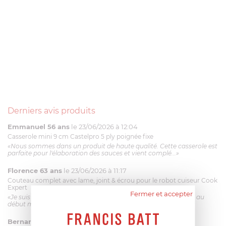
Derniers avis produits
Emmanuel 56 ans
le 23/06/2026 à 12:04
Casserole mini 9 cm Castelpro 5 ply poignée fixe
«Nous sommes dans un produit de haute qualité. Cette casserole est
parfaite pour l'élaboration des sauces et vient complé...»
Florence 63 ans
le 23/06/2026 à 11:17
Couteau complet avec lame, joint & écrou pour le robot cuiseur Cook
Expert
Fermer et accepter
«Je suis satisfaite du couteau Magimix. L'écrou est un peu dur au
début mais ça le fait. La livraison a été très rapide. ...»
Bernard
le 23/06/2026 à 09:43