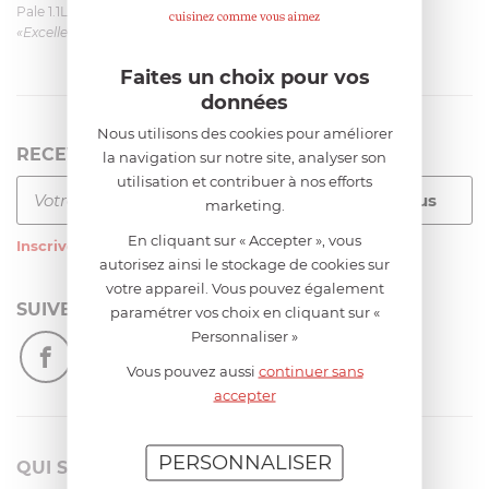
Pale 1.1L pour Glacier Magimix 11031/121/123/124
«Excellent: produit et livraison»
Faites un choix pour vos
données
Nous utilisons des cookies pour améliorer
RECEVEZ LA NEWSLETTER
la navigation sur notre site, analyser son
utilisation et contribuer à nos efforts
marketing.
En cliquant sur « Accepter », vous
Inscrivez-vous
à notre newsletter
autorisez ainsi le stockage de cookies sur
votre appareil. Vous pouvez également
SUIVEZ-NOUS
paramétrer vos choix en cliquant sur «
Personnaliser »
Vous pouvez aussi
continuer sans
accepter
PERSONNALISER
QUI SOMMES-NOUS?