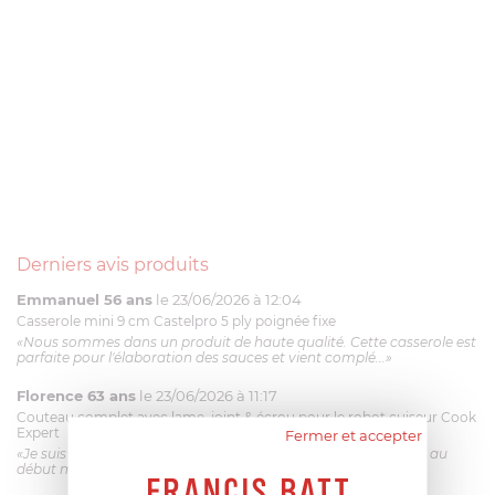
Derniers avis produits
Emmanuel 56 ans
le 23/06/2026 à 12:04
Casserole mini 9 cm Castelpro 5 ply poignée fixe
«Nous sommes dans un produit de haute qualité. Cette casserole est
parfaite pour l'élaboration des sauces et vient complé...»
Florence 63 ans
le 23/06/2026 à 11:17
Couteau complet avec lame, joint & écrou pour le robot cuiseur Cook
Expert
Fermer et accepter
«Je suis satisfaite du couteau Magimix. L'écrou est un peu dur au
début mais ça le fait. La livraison a été très rapide. ...»