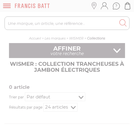
Accueil
>
Les marques
>
WISMER
>
Collections
AFFINER
votre recherche
WISMER : COLLECTION TRANCHEUSES À
JAMBON ÉLECTRIQUES
0
article
Trier par
Résultats par page