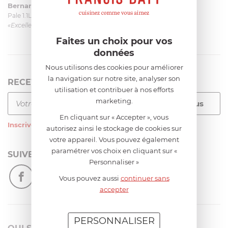
Bernard
le 23/06/2026 à 09:43
Pale 1.1L pour Glacier Magimix 11031/121/123/124
«Excellent: produit et livraison»
Faites un choix pour vos
données
Nous utilisons des cookies pour améliorer
la navigation sur notre site, analyser son
RECEVEZ LA NEWSLETTER
utilisation et contribuer à nos efforts
marketing.
En cliquant sur « Accepter », vous
Inscrivez-vous
à notre newsletter
autorisez ainsi le stockage de cookies sur
votre appareil. Vous pouvez également
paramétrer vos choix en cliquant sur «
SUIVEZ-NOUS
Personnaliser »
Vous pouvez aussi
continuer sans
accepter
PERSONNALISER